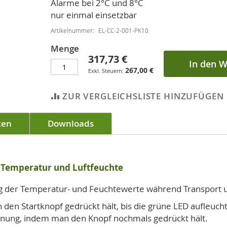
Alarme bei 2°C und 8°C
nur einmal einsetzbar
Artikelnummer
EL-CC-2-001-PK10
Menge
317,73 €
In den 
267,00 €
ZUR VERGLEICHSLISTE HINZUFÜGEN
ten
Downloads
 Temperatur und Luftfeuchte
 der Temperatur- und Feuchtewerte während Transport 
 den Startknopf gedrückt hält, bis die grüne LED aufleuch
hnung, indem man den Knopf nochmals gedrückt hält.