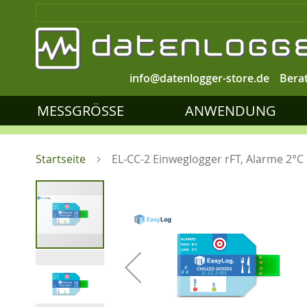
info@datenlogger-store.de
Bera
MESSGRÖSSE
ANWENDUNG
Startseite
EL-CC-2 Einweglogger rFT, Alarme 2°C
Zum
Ende
der
Bildgalerie
springen