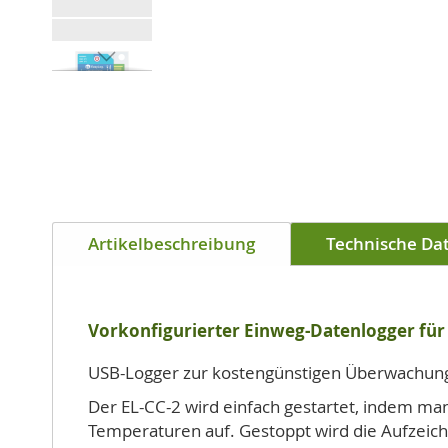
Zum
Anfang
der
Bildgalerie
springen
Artikelbeschreibung
Technische Da
Vorkonfigurierter Einweg-Datenlogger für
USB-Logger zur kostengünstigen Überwachung
Der EL-CC-2 wird einfach gestartet, indem man
Temperaturen auf. Gestoppt wird die Aufzeic