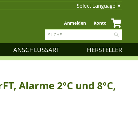
Select Language
▼
Zum
Anmelden
Konto
Inhalt
Suche
springen
Suche
ANSCHLUSSART
HERSTELLER
rFT, Alarme 2°C und 8°C,