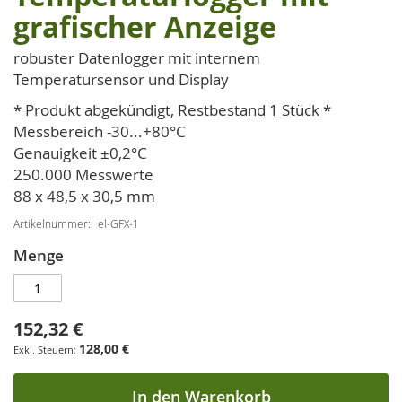
der
grafischer Anzeige
Bildgalerie
springen
robuster Datenlogger mit internem
Temperatursensor und Display
* Produkt abgekündigt, Restbestand 1 Stück *
Messbereich -30...+80°C
Genauigkeit ±0,2°C
250.000 Messwerte
88 x 48,5 x 30,5 mm
Artikelnummer
el-GFX-1
Menge
152,32 €
128,00 €
In den Warenkorb