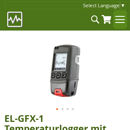
Select Language
▼
Zum
Suche
Inhalt
springen
Zum
Ende
der
Bildgalerie
springen
EL-GFX-1
Zum
Anfang
Temperaturlogger mit