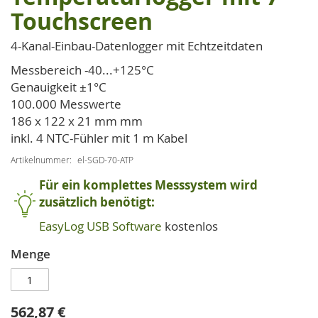
der
Touchscreen
Bildgalerie
springen
4-Kanal-Einbau-Datenlogger mit Echtzeitdaten
Messbereich -40...+125°C
Genauigkeit ±1°C
100.000 Messwerte
186 x 122 x 21 mm mm
inkl. 4 NTC-Fühler mit 1 m Kabel
Artikelnummer
el-SGD-70-ATP
Für ein komplettes Messsystem wird
zusätzlich benötigt:
EasyLog USB Software
kostenlos
Menge
562,87 €