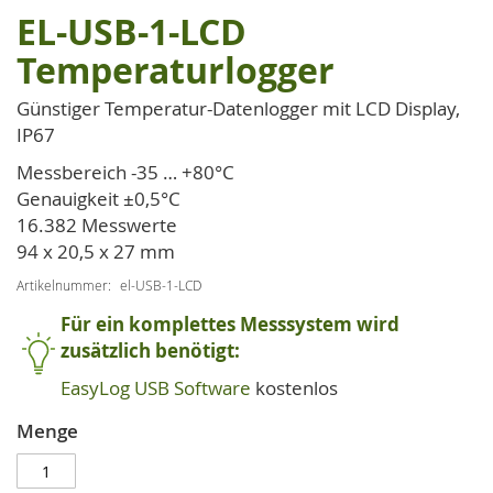
EL-USB-1-LCD
Zum
Anfang
Temperaturlogger
der
Bildgalerie
Günstiger Temperatur-Datenlogger mit LCD Display,
springen
IP67
Messbereich -35 … +80°C
Genauigkeit ±0,5°C
16.382 Messwerte
94 x 20,5 x 27 mm
Artikelnummer
el-USB-1-LCD
Für ein komplettes Messsystem wird
zusätzlich benötigt:
EasyLog USB Software
kostenlos
Menge