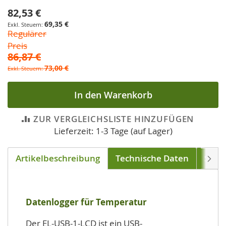
82,53 €
Sonderpreis
69,35 €
Regulärer
Preis
86,87 €
73,00 €
In den Warenkorb
ZUR VERGLEICHSLISTE HINZUFÜGEN
Lieferzeit: 1-3 Tage (auf Lager)
Artikelbeschreibung
Technische Daten
Soft
Weite
Datenlogger für Temperatur
Der EL-USB-1-LCD ist ein USB-