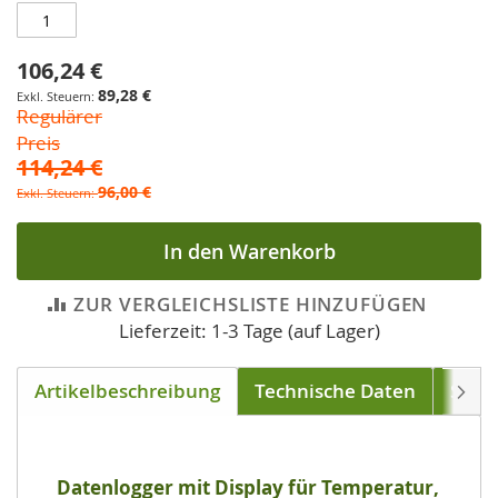
106,24 €
Sonderpreis
89,28 €
Regulärer
Preis
114,24 €
96,00 €
In den Warenkorb
ZUR VERGLEICHSLISTE HINZUFÜGEN
Lieferzeit: 1-3 Tage (auf Lager)
Artikelbeschreibung
Technische Daten
Soft
Weite
Datenlogger mit Display für Temperatur,