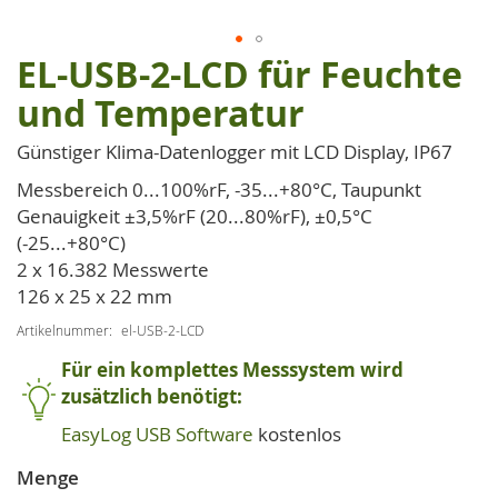
EL-USB-2-LCD für Feuchte
Zum
Anfang
und Temperatur
der
Bildgalerie
Günstiger Klima-Datenlogger mit LCD Display, IP67
springen
Messbereich 0...100%rF, -35...+80°C, Taupunkt
Genauigkeit ±3,5%rF (20...80%rF), ±0,5°C
(-25...+80°C)
2 x 16.382 Messwerte
126 x 25 x 22 mm
Artikelnummer
el-USB-2-LCD
Für ein komplettes Messsystem wird
zusätzlich benötigt:
EasyLog USB Software
kostenlos
Menge