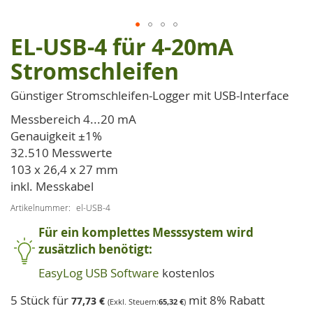
EL-USB-4 für 4-20mA
Zum
Anfang
Stromschleifen
der
Bildgalerie
Günstiger Stromschleifen-Logger mit USB-Interface
springen
Messbereich 4...20 mA
Genauigkeit ±1%
32.510 Messwerte
103 x 26,4 x 27 mm
inkl. Messkabel
Artikelnummer
el-USB-4
Für ein komplettes Messsystem wird
zusätzlich benötigt:
EasyLog USB Software
kostenlos
5 Stück für
mit 8% Rabatt
77,73 €
65,32 €