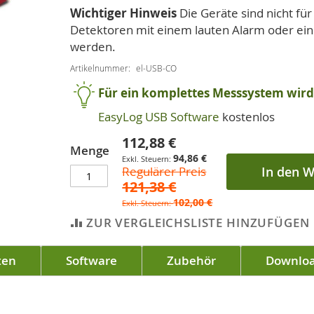
Wichtiger Hinweis
Die Geräte sind nicht f
Detektoren mit einem lauten Alarm oder ei
werden.
Artikelnummer
el-USB-CO
Für ein komplettes Messsystem wird 
EasyLog USB Software
kostenlos
112,88 €
Sonderpreis
Menge
94,86 €
Regulärer Preis
In den 
121,38 €
102,00 €
ZUR VERGLEICHSLISTE HINZUFÜGEN
ten
Software
Zubehör
Downlo