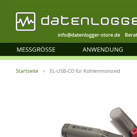
info@datenlogger-store.de
Bera
MESSGRÖSSE
ANWENDUNG
Startseite
EL-USB-CO für Kohlenmonoxid
Zum
Ende
der
Bildgalerie
springen