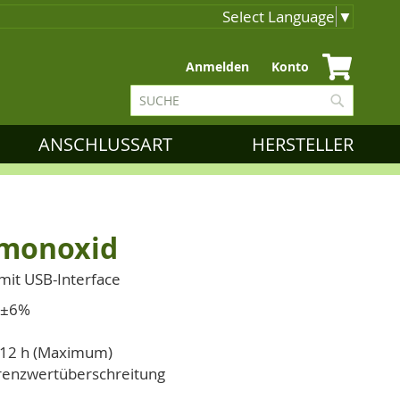
Select Language
▼
Zum
Anmelden
Konto
Inhalt
Suche
springen
Suche
ANSCHLUSSART
HERSTELLER
nmonoxid
mit USB-Interface
t ±6%
. 12 h (Maximum)
renzwertüberschreitung