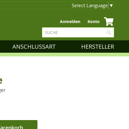
Select Language
▼
Zum
Anmelden
Konto
Inhalt
Suche
springen
Suche
ANSCHLUSSART
HERSTELLER
e
ger
Warenkorb