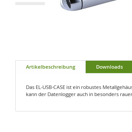
Zum
Anfang
Artikelbeschreibung
Downloads
der
Bildgalerie
springen
Das EL-USB-CASE ist ein robustes Metallgehäu
kann der Datenlogger auch in besonders rau