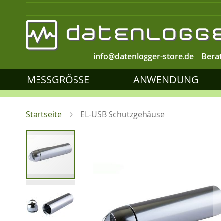
info@datenlogger-store.de
Bera
MESSGRÖSSE
ANWENDUNG
Startseite
EL-USB Schutzgehäuse
Zum
Ende
der
Bildgalerie
springen