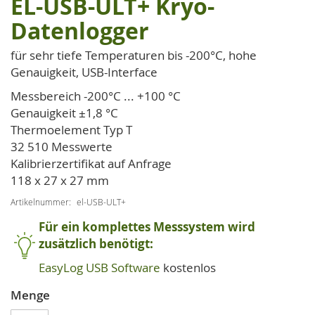
EL-USB-ULT+ Kryo-
Zum
Anfang
Datenlogger
der
Bildgalerie
für sehr tiefe Temperaturen bis -200°C, hohe
springen
Genauigkeit, USB-Interface
Messbereich -200°C ... +100 °C
Genauigkeit ±1,8 °C
Thermoelement Typ T
32 510 Messwerte
Kalibrierzertifikat auf Anfrage
118 x 27 x 27 mm
Artikelnummer
el-USB-ULT+
Für ein komplettes Messsystem wird
zusätzlich benötigt:
EasyLog USB Software
kostenlos
Menge