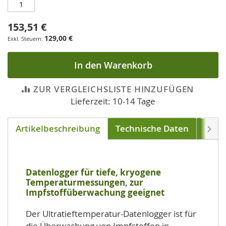
153,51 €
129,00 €
In den Warenkorb
ZUR VERGLEICHSLISTE HINZUFÜGEN
Lieferzeit: 10-14 Tage
Artikelbeschreibung
Technische Daten
Soft
Weite
Datenlogger für tiefe, kryogene
Temperaturmessungen, zur
Impfstoffüberwachung geeignet
Der Ultratieftemperatur-Datenlogger ist für
die Überwachung von Impfstoffen in