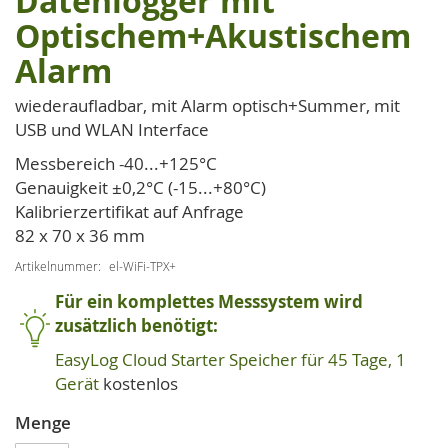
Datenlogger mit
der
Optischem+Akustischem
Bildgalerie
springen
Alarm
wiederaufladbar, mit Alarm optisch+Summer, mit
USB und WLAN Interface
Messbereich -40...+125°C
Genauigkeit ±0,2°C (-15...+80°C)
Kalibrierzertifikat auf Anfrage
82 x 70 x 36 mm
Artikelnummer
el-WiFi-TPX+
Für ein komplettes Messsystem wird
zusätzlich benötigt:
EasyLog Cloud Starter Speicher für 45 Tage, 1
Gerät
kostenlos
Menge