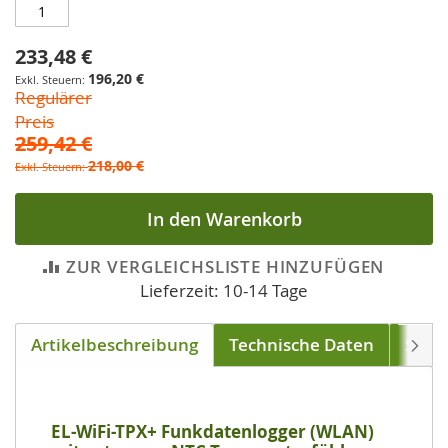
233,48 €
Sonderpreis
196,20 €
Regulärer
Preis
259,42 €
218,00 €
In den Warenkorb
ZUR VERGLEICHSLISTE HINZUFÜGEN
Lieferzeit: 10-14 Tage
Artikelbeschreibung
Technische Daten
Soft
Weite
EL-WiFi-TPX+ Funkdatenlogger (WLAN)