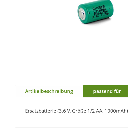
Zum
Anfang
Artikelbeschreibung
passend für
der
Bildgalerie
springen
Ersatzbatterie (3.6 V, Größe 1/2 AA, 1000mA