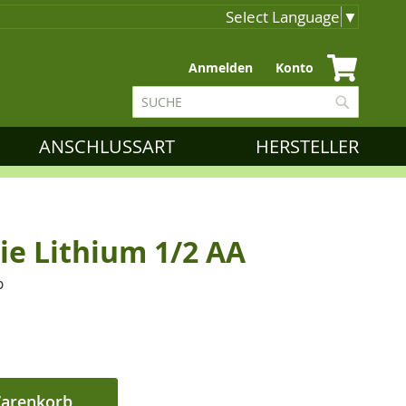
Select Language
▼
Zum
Anmelden
Konto
Inhalt
Suche
springen
Suche
ANSCHLUSSART
HERSTELLER
ie Lithium 1/2 AA
p
Warenkorb