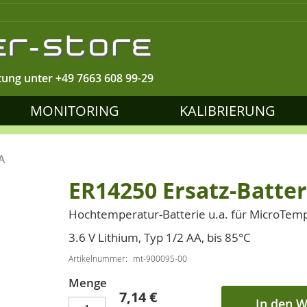
tung unter
+49 7663 608 99-29
MONITORING
KALIBRIERUNG
A
ER14250 Ersatz-Batter
Hochtemperatur-Batterie u.a. für MicroTem
3.6 V Lithium, Typ 1/2 AA, bis 85°C
Artikelnummer
mt-900095-00
Menge
7,14 €
In den 