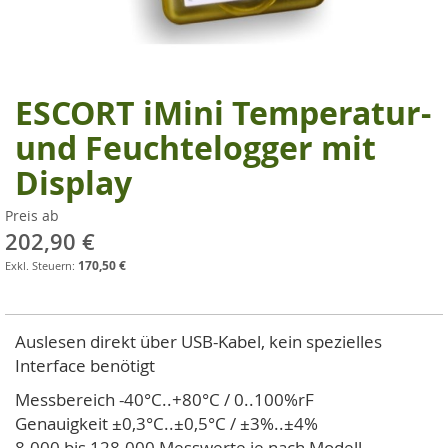
ESCORT iMini Temperatur-
Zum
Anfang
und Feuchtelogger mit
der
Display
Bildgalerie
springen
Preis ab
202,90 €
170,50 €
Auslesen direkt über USB-Kabel, kein spezielles
Interface benötigt
Messbereich -40°C..+80°C / 0..100%rF
Genauigkeit ±0,3°C..±0,5°C / ±3%..±4%
8.000 bis 128.000 Messwerte je nach Modell