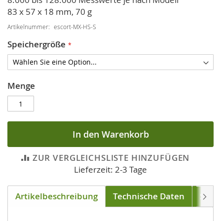
83 x 57 x 18 mm, 70 g
Artikelnummer
escort-MX-HS-S
Speichergröße
Menge
In den Warenkorb
ZUR VERGLEICHSLISTE HINZUFÜGEN
Lieferzeit: 2-3 Tage
Artikelbeschreibung
Technische Daten
Soft
Weite