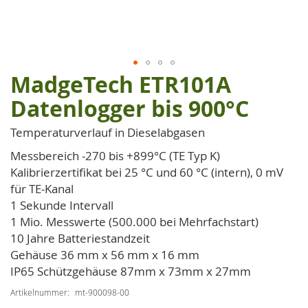
MadgeTech ETR101A
Zum
Anfang
Datenlogger bis 900°C
der
Bildgalerie
Temperaturverlauf in Dieselabgasen
springen
Messbereich -270 bis +899°C (TE Typ K)
Kalibrierzertifikat bei 25 °C und 60 °C (intern), 0 mV
für TE-Kanal
1 Sekunde Intervall
1 Mio. Messwerte (500.000 bei Mehrfachstart)
10 Jahre Batteriestandzeit
Gehäuse 36 mm x 56 mm x 16 mm
IP65 Schützgehäuse 87mm x 73mm x 27mm
Artikelnummer
mt-900098-00