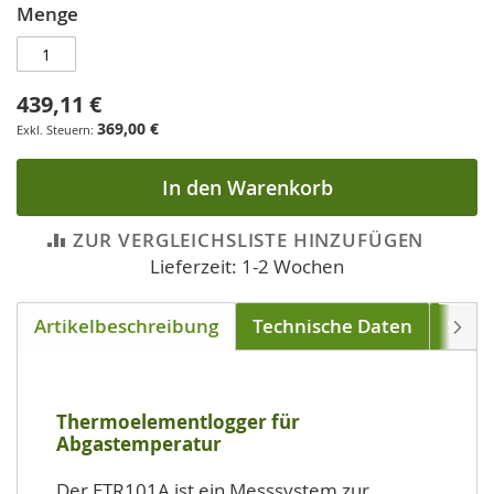
Menge
439,11 €
369,00 €
In den Warenkorb
ZUR VERGLEICHSLISTE HINZUFÜGEN
Lieferzeit: 1-2 Wochen
Artikelbeschreibung
Technische Daten
Soft
Weite
Thermoelementlogger für
Abgastemperatur
Der ETR101A ist ein Messsystem zur