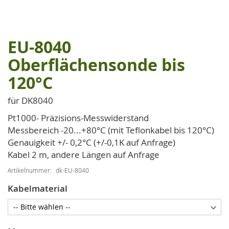
EU-8040
Zum
Anfang
Oberflächensonde bis
der
120°C
Bildgalerie
springen
für DK8040
Pt1000- Präzisions-Messwiderstand
Messbereich -20...+80°C (mit Teflonkabel bis 120°C)
Genauigkeit +/- 0,2°C (+/-0,1K auf Anfrage)
Kabel 2 m, andere Längen auf Anfrage
Artikelnummer
dk-EU-8040
Kabelmaterial