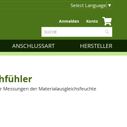
Select Language
▼
Zum
Anmelden
Konto
Inhalt
Suche
springen
Suche
ANSCHLUSSART
HERSTELLER
hfühler
für Messungen der Materialausgleichsfeuchte