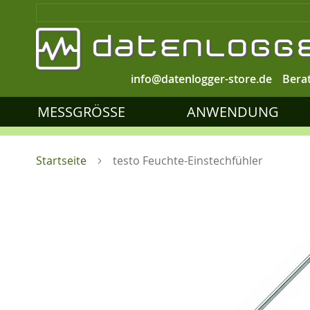
info@datenlogger-store.de
Bera
MESSGRÖSSE
ANWENDUNG
Startseite
testo Feuchte-Einstechfühler
Zum
Ende
der
Bildgalerie
springen