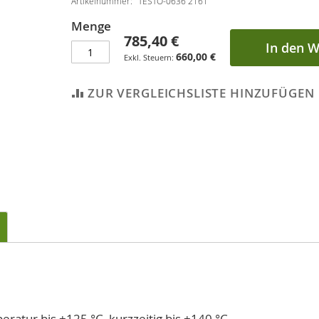
Artikelnummer
TESTO-0636 2161
Menge
785,40 €
In den 
660,00 €
ZUR VERGLEICHSLISTE HINZUFÜGEN
ratur bis +125 °C, kurzzeitig bis +140 °C