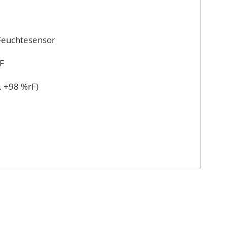
 Feuchtesensor
F
… +98 %rF)