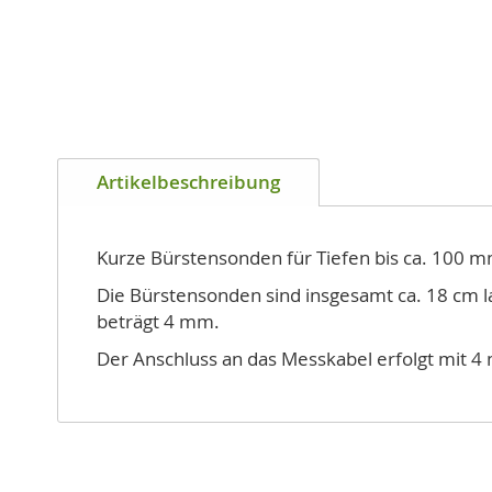
Zum
Anfang
Artikelbeschreibung
der
Bildgalerie
springen
Kurze Bürstensonden für Tiefen bis ca. 100
Die Bürstensonden sind insgesamt ca. 18 cm lan
beträgt 4 mm.
Der Anschluss an das Messkabel erfolgt mit 