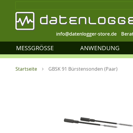
info@datenlogger-store.de
Bera
MESSGRÖSSE
ANWENDUNG
Startseite
GBSK 91 Bürstensonden (Paar)
Zum
Ende
der
Bildgalerie
springen