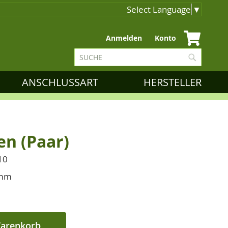
Select Language
▼
Zum
Anmelden
Konto
Inhalt
Suche
springen
Suche
ANSCHLUSSART
HERSTELLER
n (Paar)
10
 mm
Warenkorb