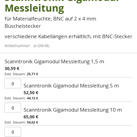
Anfang
Messleitung
der
Bildgalerie
für Materialfeuchte, BNC auf 2 x 4 mm
springen
Büschelstecker
verschiedene Kabellängen erhältlich, mit BNC-Stecker
Artikelnummer
st-GM-ML
Artikel
Scanntronik Gigamodul Messleitung 1,5 m
für
30,59 €
gruppiertes
25,71 €
Produkt
Scanntronik Gigamodul Messleitung 5 m
52,50 €
44,12 €
Scanntronik Gigamodul Messleitung 10 m
65,00 €
54,62 €