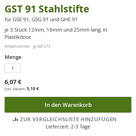
GST 91 Stahlstifte
Zum
Anfang
für GSE 91, GSG 91 und GHE 91
der
Bildgalerie
je 3 Stück 12mm, 16mm und 25mm lang, in
springen
Plastikdose
Artikelnummer
gr-601273
Menge
6,07 €
5,10 €
In den Warenkorb
ZUR VERGLEICHSLISTE HINZUFÜGEN
Lieferzeit: 2-3 Tage