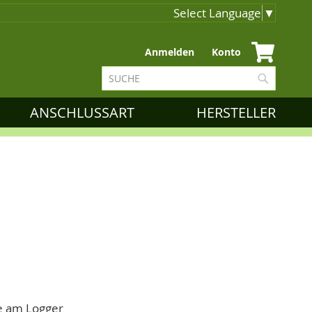
Select Language
▼
Zum
Anmelden
Konto
Inhalt
Suche
springen
Suche
ANSCHLUSSART
HERSTELLER
le am Logger