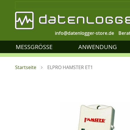
info@datenlogger-store.de
Bera
MESSGRÖSSE
ANWENDUNG
Startseite
ELPRO HAMSTER ET1
Zum
Ende
der
Bildgalerie
springen