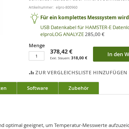
Artikelnummer
elpro-800960
Für ein komplettes Messsystem wird 
USB Datenkabel für HAMSTER-E Datenl
elproLOG ANALYZE
285,00 €
Menge
378,42 €
In den 
318,00 €
ZUR VERGLEICHSLISTE HINZUFÜGEN
ten
Software
Zubehör
nd optimal geeignet, um Temperatur-Messwerte aufzuzeic