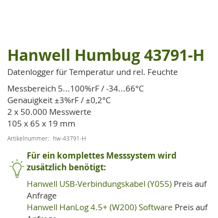
Hanwell Humbug 43791-H
Zum
Anfang
Datenlogger für Temperatur und rel. Feuchte
der
Bildgalerie
Messbereich 5...100%rF / -34...66°C
springen
Genauigkeit ±3%rF / ±0,2°C
2 x 50.000 Messwerte
105 x 65 x 19 mm
Artikelnummer
hw-43791-H
Für ein komplettes Messsystem wird
zusätzlich benötigt:
Hanwell USB-Verbindungskabel (Y055)
Preis auf
Anfrage
Hanwell HanLog 4.5+ (W200) Software
Preis auf