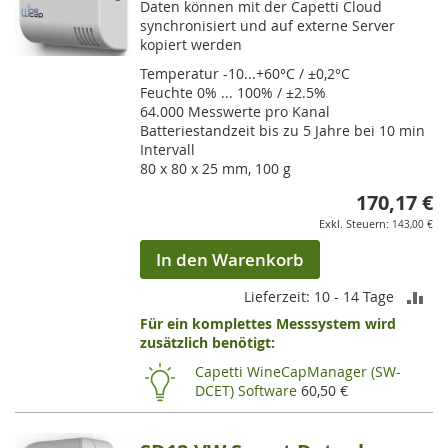
Daten können mit der Capetti Cloud
synchronisiert und auf externe Server
kopiert werden
Temperatur -10...+60°C / ±0,2°C
Feuchte 0% ... 100% / ±2.5%
64.000 Messwerte pro Kanal
Batteriestandzeit bis zu 5 Jahre bei 10 min
Intervall
80 x 80 x 25 mm, 100 g
170,17 €
143,00 €
In den Warenkorb
ZU
Lieferzeit: 10 - 14 Tage
Für ein komplettes Messsystem wird
VE
zusätzlich benötigt:
HI
Capetti WineCapManager (SW-
DCET) Software
60,50 €