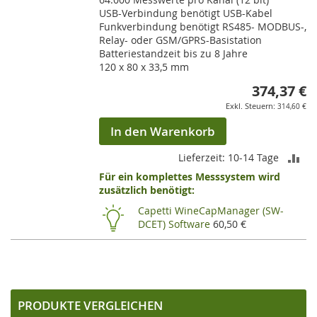
USB-Verbindung benötigt USB-Kabel
Funkverbindung benötigt RS485- MODBUS-,
Relay- oder GSM/GPRS-Basistation
Batteriestandzeit bis zu 8 Jahre
120 x 80 x 33,5 mm
374,37 €
314,60 €
In den Warenkorb
ZU
Lieferzeit: 10-14 Tage
Für ein komplettes Messsystem wird
VE
zusätzlich benötigt:
HI
Capetti WineCapManager (SW-
DCET) Software
60,50 €
PRODUKTE VERGLEICHEN