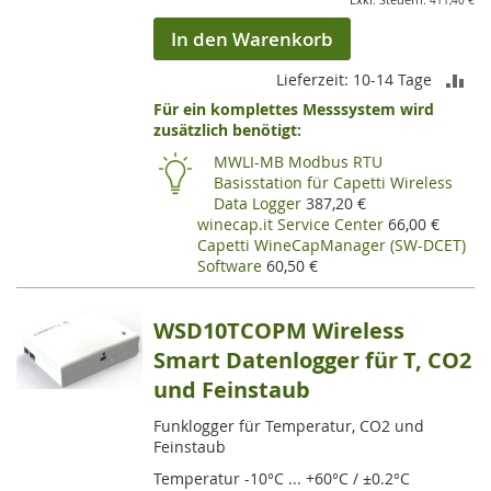
411,40 €
In den Warenkorb
ZU
Lieferzeit: 10-14 Tage
Für ein komplettes Messsystem wird
VE
zusätzlich benötigt:
HI
MWLI-MB Modbus RTU
Basisstation für Capetti Wireless
Data Logger
387,20 €
winecap.it Service Center
66,00 €
Capetti WineCapManager (SW-DCET)
Software
60,50 €
WSD10TCOPM Wireless
Smart Datenlogger für T, CO2
und Feinstaub
Funklogger für Temperatur, CO2 und
Feinstaub
Temperatur -10°C ... +60°C / ±0.2°C