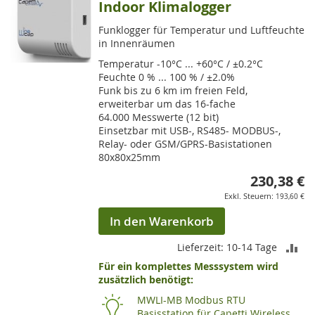
Indoor Klimalogger
Funklogger für Temperatur und Luftfeuchte
in Innenräumen
Temperatur -10°C ... +60°C / ±0.2°C
Feuchte 0 % ... 100 % / ±2.0%
Funk bis zu 6 km im freien Feld,
erweiterbar um das 16-fache
64.000 Messwerte (12 bit)
Einsetzbar mit USB-, RS485- MODBUS-,
Relay- oder GSM/GPRS-Basistationen
80x80x25mm
230,38 €
193,60 €
In den Warenkorb
ZU
Lieferzeit: 10-14 Tage
Für ein komplettes Messsystem wird
VE
zusätzlich benötigt:
HI
MWLI-MB Modbus RTU
Basisstation für Capetti Wireless