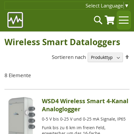
Select Language
▼
Zum
Suche
Inhalt
springen
Wireless Smart Dataloggers
A
Sortieren nach
so
8
Elemente
WSD4 Wireless Smart 4-Kanal
Analoglogger
0-5 V bis 0-25 V und 0-25 mA Signale, IP65
Funk bis zu 6 km im freien Feld,
erweiterbar um das 16-fache