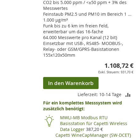
CO2 bis 5.000 ppm / <±50 ppm + 3% des
Messwertes
Feinstaub PM2.5 und PM10 im Bereich 1 ...
1.000 µg/m³
Funk bis zu 6 km im freien Feld,
erweiterbar um das 16-fache
64.000 Messwerte pro Kanal (12 bit)
Einsetzbar mit USB-, RS485- MODBUS-,
Relay- oder GSM/GPRS-Basistationen
155x120x50mm
1.108,72 €
931,70 €
In den Warenkorb
ZU
Lieferzeit: 10-14 Tage
Für ein komplettes Messsystem wird
VE
zusätzlich benötigt:
HI
MWLI-MB Modbus RTU
Basisstation für Capetti Wireless
Data Logger
387,20 €
Capetti WineCapManager (SW-DCET)