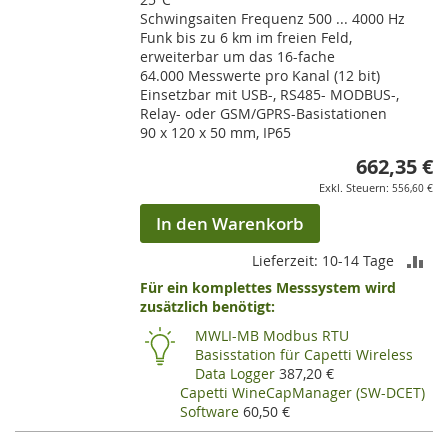
Schwingsaiten Frequenz 500 ... 4000 Hz
Funk bis zu 6 km im freien Feld,
erweiterbar um das 16-fache
64.000 Messwerte pro Kanal (12 bit)
Einsetzbar mit USB-, RS485- MODBUS-,
Relay- oder GSM/GPRS-Basistationen
90 x 120 x 50 mm, IP65
662,35 €
556,60 €
In den Warenkorb
ZU
Lieferzeit: 10-14 Tage
Für ein komplettes Messsystem wird
VE
zusätzlich benötigt:
HI
MWLI-MB Modbus RTU
Basisstation für Capetti Wireless
Data Logger
387,20 €
Capetti WineCapManager (SW-DCET)
Software
60,50 €