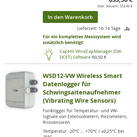
532,40 €
In den Warenkorb
ZU
Lieferzeit: 10-14 Tage
Für ein komplettes Messsystem wird
VE
zusätzlich benötigt:
HI
Capetti WineCapManager (SW-
DCET) Software
60,50 €
WSD12-VW Wireless Smart
Datenlogger für
Schwingsaitenaufnehmer
(Vibrating Wire Sensors)
Funklogger für Temperatur- und VW-
Signale von Extensometern, Piezometern,
Risssensoren
Temperatur -20°C ... +70°C / ±0,25°C bei
25°C