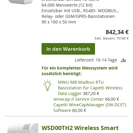
64.000 Messwerte (12 bit)
Einsetzbar mit USB-, RS485- MODBUS-,
Relay- oder GSM/GPRS-Basistationen
90 x 160 x 50 mm
842,34 €
707,85 €
In den Warenkorb
ZU
Lieferzeit: 10-14 Tage
Für ein komplettes Messsystem wird
VE
zusätzlich benötigt:
HI
MWLI-MB Modbus RTU
Basisstation für Capetti Wireless
Data Logger
387,20 €
winecap.it Service Center
66,00 €
Capetti WineCapManager (SW-DCET)
Software
60,50 €
WSD00TH2 Wireless Smart