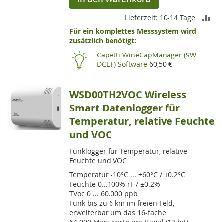
ZU
Lieferzeit: 10-14 Tage
Für ein komplettes Messsystem wird
VE
zusätzlich benötigt:
HI
Capetti WineCapManager (SW-
DCET) Software
60,50 €
WSD00TH2VOC Wireless
Smart Datenlogger für
Temperatur, relative Feuchte
und VOC
Funklogger für Temperatur, relative
Feuchte und VOC
Temperatur -10°C ... +60°C / ±0.2°C
Feuchte 0...100% rF / ±0.2%
TVoc 0 ... 60.000 ppb
Funk bis zu 6 km im freien Feld,
erweiterbar um das 16-fache
64.000 Messwerte pro Kanal (12 bit)