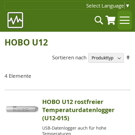
Select Language
▼
Zum
Suche
Inhalt
springen
HOBO U12
A
Sortieren nach
so
4
Elemente
HOBO U12 rostfreier
Temperaturdatenlogger
(U12-015)
USB-Datenlogger auch für hohe
Temperaturen