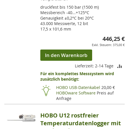
druckfest bis 150 bar (1500 m)
Messbereich -40...+125°C
Genauigkeit ±0,2°C bei 20°C
43.000 Messwerte, 12 bit
17,5 x 101,6 mm
446,25 €
375,00 €
In den Warenkorb
ZU
Lieferzeit: 2-14 Tage
Für ein komplettes Messsystem wird
VE
zusätzlich benötigt:
HI
HOBO USB-Datenkabel
20,00 €
HOBOware Software
Preis auf
Anfrage
HOBO U12 rostfreier
Temperaturdatenlogger mit