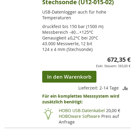
Stechsonde (U12-015-02)
USB-Datenlogger auch für hohe
Temperaturen
druckfest bis 150 bar (1500 m)
Messbereich -40...+125°C
Genauigkeit ±0,2°C bei 20°C
43.000 Messwerte, 12 bit
124 x 4 mm (Stechsonde)
672,35 €
565,00 €
In den Warenkorb
ZU
Lieferzeit: 2-14 Tage
Für ein komplettes Messsystem wird
VE
zusätzlich benötigt:
HI
HOBO USB-Datenkabel
20,00 €
HOBOware Software
Preis auf
Anfrage