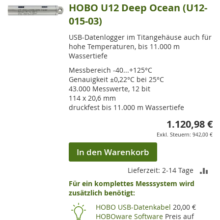
HOBO U12 Deep Ocean (U12-
015-03)
USB-Datenlogger im Titangehäuse auch für
hohe Temperaturen, bis 11.000 m
Wassertiefe
Messbereich -40...+125°C
Genauigkeit ±0,22°C bei 25°C
43.000 Messwerte, 12 bit
114 x 20,6 mm
druckfest bis 11.000 m Wassertiefe
1.120,98 €
942,00 €
In den Warenkorb
ZU
Lieferzeit: 2-14 Tage
Für ein komplettes Messsystem wird
VE
zusätzlich benötigt:
HI
HOBO USB-Datenkabel
20,00 €
HOBOware Software
Preis auf