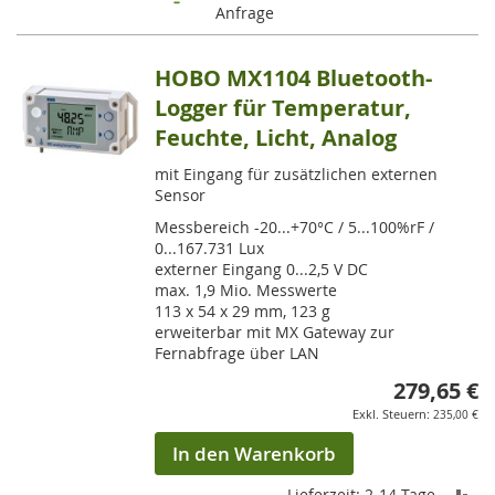
Anfrage
HOBO MX1104 Bluetooth-
Logger für Temperatur,
Feuchte, Licht, Analog
mit Eingang für zusätzlichen externen
Sensor
Messbereich -20...+70°C / 5...100%rF /
0...167.731 Lux
externer Eingang 0...2,5 V DC
max. 1,9 Mio. Messwerte
113 x 54 x 29 mm, 123 g
erweiterbar mit MX Gateway zur
Fernabfrage über LAN
279,65 €
235,00 €
In den Warenkorb
ZU
Lieferzeit: 2-14 Tage