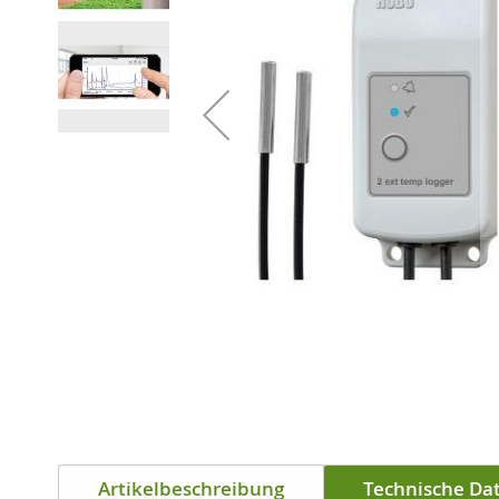
Zum
Anfang
Artikelbeschreibung
Technische Da