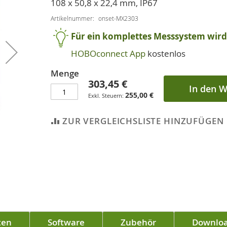
108 x 50,8 x 22,4 mm, IP67
Artikelnummer
onset-MX2303
Für ein komplettes Messsystem wird 
HOBOconnect App
kostenlos
Menge
303,45 €
In den 
255,00 €
ZUR VERGLEICHSLISTE HINZUFÜGEN
ten
Software
Zubehör
Downlo