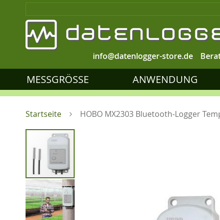
info@datenlogger-store.de
Bera
MESSGRÖSSE
ANWENDUNG
Startseite
HOBO MX2303 Bluetooth-Logger Tempe
Zum
Ende
der
Bildgalerie
springen