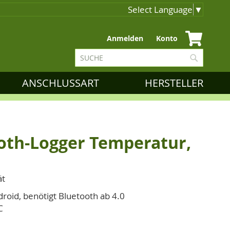
Select Language
▼
Zum
Anmelden
Konto
Inhalt
Suche
springen
Suche
ANSCHLUSSART
HERSTELLER
th-Logger Temperatur,
ät
oid, benötigt Bluetooth ab 4.0
C