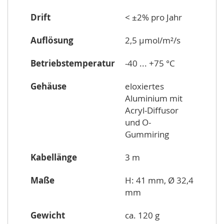
Drift
< ±2% pro Jahr
Auflösung
2,5 µmol/m²/s
Betriebstemperatur
-40 ... +75 °C
Gehäuse
eloxiertes
Aluminium mit
Acryl-Diffusor
und O-
Gummiring
Kabellänge
3 m
Maße
H: 41 mm, Ø 32,4
mm
Gewicht
ca. 120 g