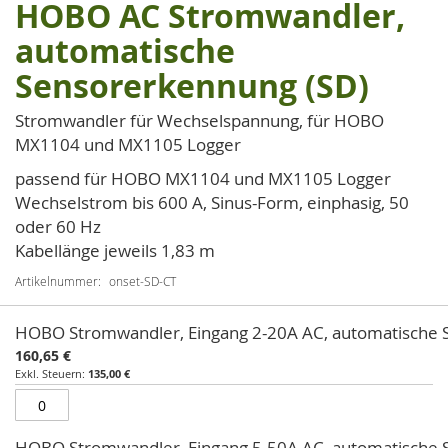
HOBO AC Stromwandler,
Zum
Anfang
automatische
der
Sensorerkennung (SD)
Bildgalerie
springen
Stromwandler für Wechselspannung, für HOBO
MX1104 und MX1105 Logger
passend für HOBO MX1104 und MX1105 Logger
Wechselstrom bis 600 A, Sinus-Form, einphasig, 50
oder 60 Hz
Kabellänge jeweils 1,83 m
Artikelnummer
onset-SD-CT
Artikel
HOBO Stromwandler, Eingang 2-20A AC, automatische
für
160,65 €
gruppiertes
135,00 €
Produkt
HOBO Stromwandler, Eingang 5-50A AC, automatische