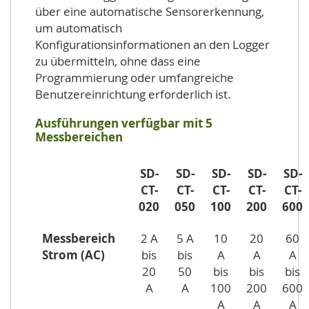
über eine automatische Sensorerkennung,
um automatisch
Konfigurationsinformationen an den Logger
zu übermitteln, ohne dass eine
Programmierung oder umfangreiche
Benutzereinrichtung erforderlich ist.
Ausführungen verfügbar mit 5
Messbereichen
SD-
SD-
SD-
SD-
SD-
CT-
CT-
CT-
CT-
CT-
020
050
100
200
600
Messbereich
2 A
5 A
10
20
60
Strom (AC)
bis
bis
A
A
A
20
50
bis
bis
bis
A
A
100
200
600
A
A
A