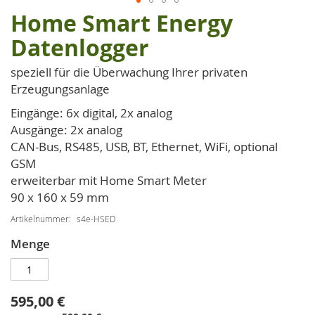
Home Smart Energy
Zum
Anfang
Datenlogger
der
Bildgalerie
speziell für die Überwachung Ihrer privaten
springen
Erzeugungsanlage
Eingänge: 6x digital, 2x analog
Ausgänge: 2x analog
CAN-Bus, RS485, USB, BT, Ethernet, WiFi, optional
GSM
erweiterbar mit Home Smart Meter
90 x 160 x 59 mm
Artikelnummer
s4e-HSED
Menge
595,00 €