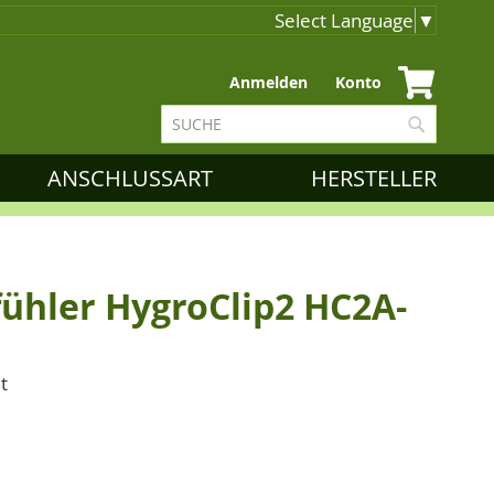
Select Language
▼
Zum
Anmelden
Konto
Inhalt
Suche
springen
Suche
ANSCHLUSSART
HERSTELLER
fühler HygroClip2 HC2A-
t