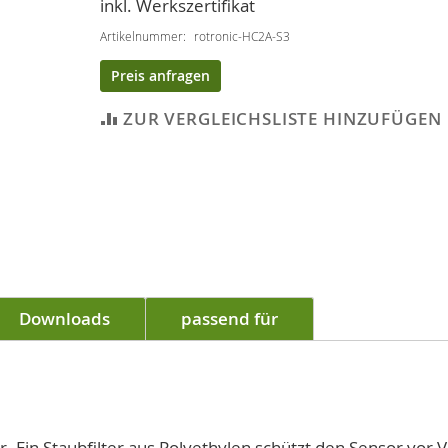
inkl. Werkszertifikat
Artikelnummer
rotronic-HC2A-S3
Preis anfragen
ZUR VERGLEICHSLISTE HINZUFÜGEN
Downloads
passend für
. Ein Staubfilter aus Polyethylen schützt den Sensor vo