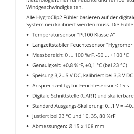
Windgeschwindigkeiten.
Alle HygroClip2 Fühler basieren auf der digi
System neu kalibriert werden muss. Die Fühle
Temperatursensor "Pt100 Klasse A"
Langzeitstabiler Feuchtesensor "Hygromer H
Messbereich: 0 ... 100 %rF, -50 ... +100 °C
Genauigkeit: ±0,8 %rF, ±0,1 °C (bei 23 °C)
Speisung 3,2…5 V DC, kalibriert bei 3,3 V DC
Ansprechzeit t
für Feuchtesensor < 15 s
63
Digitale Schnittstelle (UART) und skalierba
Standard Ausgangs-Skalierung: 0…1 V = -40
Justiert bei 23 °C und 10, 35, 80 %rF
Abmessungen: Ø 15 x 108 mm