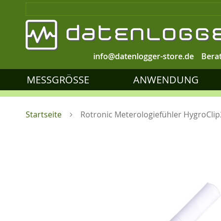
info@datenlogger-store.de
Bera
MESSGRÖSSE
ANWENDUNG
Startseite
Rotronic Meterologiefühler HygroCli
Zum
Ende
der
Bildgalerie
springen