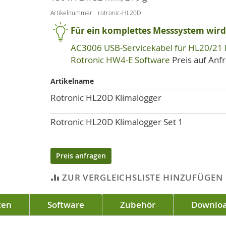
Artikelnummer
rotronic-HL20D
Für ein komplettes Messsystem wird 
AC3006 USB-Servicekabel für HL20/21 
Rotronic HW4-E Software
Preis auf Anf
Artikelname
Artikel
Rotronic HL20D Klimalogger
für
gruppiertes
Rotronic HL20D Klimalogger Set 1
Produkt
Preis anfragen
ZUR VERGLEICHSLISTE HINZUFÜGEN
ten
Software
Zubehör
Downlo