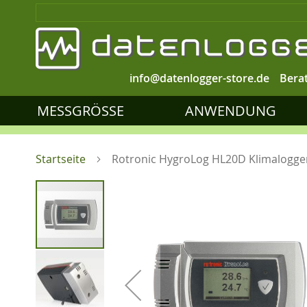
info@datenlogger-store.de
Bera
MESSGRÖSSE
ANWENDUNG
Startseite
Rotronic HygroLog HL20D Klimalogge
Zum
Ende
der
Bildgalerie
springen