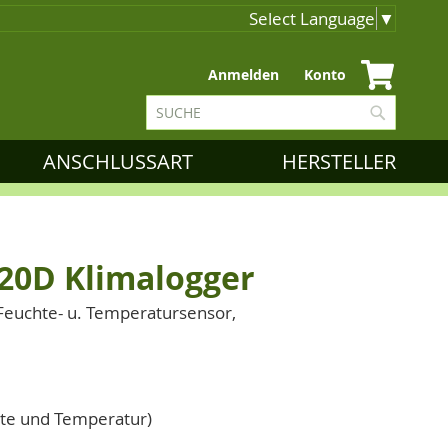
Select Language
▼
Zum
Anmelden
Konto
Inhalt
Suche
springen
Suche
ANSCHLUSSART
HERSTELLER
20D Klimalogger
Feuchte- u. Temperatursensor,
hte und Temperatur)