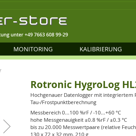
tung unter
+49 7663 608 99-29
MONITORING
KALIBRIERUNG
r
Rotronic HygroLog HL
Hochgenauer Datenlogger mit integriertem 
Tau-/Frostpunktberechnung
Messbereich 0...100 %rF / -10...+60 °C
hohe Messgenauigkeit ±0.8 %rF / ±0.3 °C
bis zu 20.000 Messwertpaare (relative Feuc
130 x 72 x 32 mm, 210 g