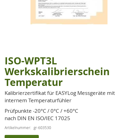
ISO-WPT3L
Zum
Anfang
Werkskalibrierschein
der
Temperatur
Bildgalerie
springen
Kalibrierzertifikat für EASYLog Messgeräte mit
internem Temperaturfühler
Prüfpunkte -20°C / 0°C / +60°C
nach DIN EN ISO/IEC 17025
Artikelnummer
gr-603530