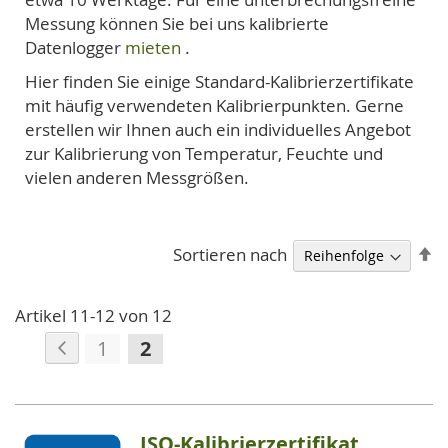
Messung können Sie bei uns kalibrierte
Datenlogger
mieten
.
Hier finden Sie einige Standard-Kalibrierzertifikate
mit häufig verwendeten Kalibrierpunkten. Gerne
erstellen wir Ihnen auch ein individuelles Angebot
zur Kalibrierung von Temperatur, Feuchte und
vielen anderen Messgrößen.
A
Sortieren nach
so
Artikel
11
-
12
von
12
Seite
Seite
Zurück
Seite
Sie
1
2
lesen
gerade
die
ISO-Kalibrierzertifikat