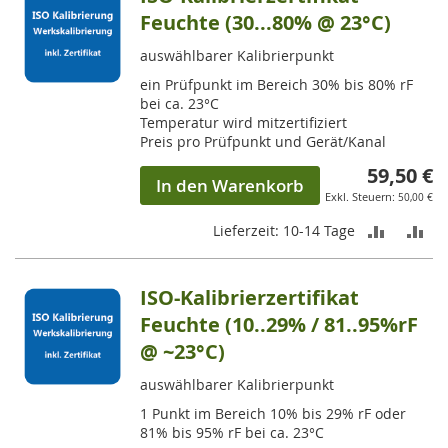
Seite
Feuchte (30...80% @ 23°C)
auswählbarer Kalibrierpunkt
ein Prüfpunkt im Bereich 30% bis 80% rF
bei ca. 23°C
Temperatur wird mitzertifiziert
Preis pro Prüfpunkt und Gerät/Kanal
59,50 €
In den Warenkorb
50,00 €
ZUR
ZU
Lieferzeit: 10-14 Tage
VERGLEI
VE
ISO-Kalibrierzertifikat
HINZUF
HI
Feuchte (10..29% / 81..95%rF
@ ~23°C)
auswählbarer Kalibrierpunkt
1 Punkt im Bereich 10% bis 29% rF oder
81% bis 95% rF bei ca. 23°C