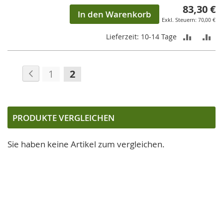
83,30 €
In den Warenkorb
70,00 €
ZUR
ZU
Lieferzeit: 10-14 Tage
VERGLEI
VE
Seite
Seite
Zurück
HINZUF
HI
Seite
Sie
1
2
lesen
gerade
die
PRODUKTE VERGLEICHEN
Seite
Sie haben keine Artikel zum vergleichen.