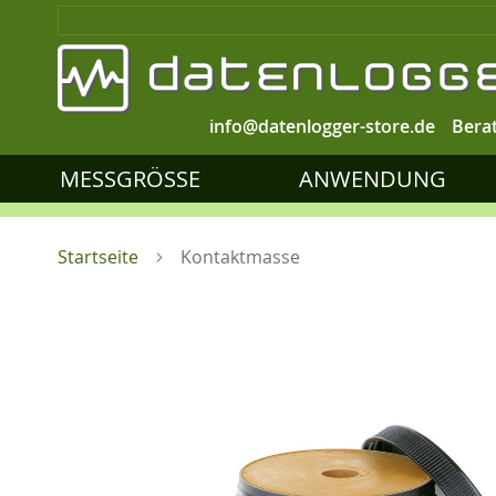
info@datenlogger-store.de
Bera
MESSGRÖSSE
ANWENDUNG
Startseite
Kontaktmasse
Zum
Ende
der
Bildgalerie
springen