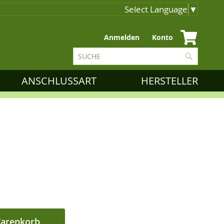
Select Language
▼
Zum
Anmelden
Konto
Inhalt
Suche
springen
Suche
ANSCHLUSSART
HERSTELLER
Warenkorb