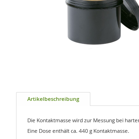
Zum
Anfang
Artikelbeschreibung
der
Bildgalerie
springen
Die Kontaktmasse wird zur Messung bei harten 
Eine Dose enthält ca. 440 g Kontaktmasse.