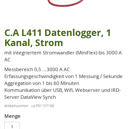
C.A L411 Datenlogger, 1
Zum
Anfang
Kanal, Strom
der
Bildgalerie
mit integriertem Stromwandler (MiniFlex) bis 3000 A
springen
AC
Messbereich 0,5 ...3000 A AC
Erfassungsgeschwindigkeit von 1 Messung / Sekunde
Aggregation von 1 bis 60 Minuten
Kommunikation über USB, Wifi, Webserver und IRD-
Server DataView Synch
Artikelnummer
ca-P01157180
Menge