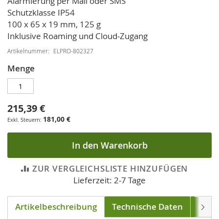
Alarmierung per Mail oder SMS
Schutzklasse IP54
100 x 65 x 19 mm, 125 g
Inklusive Roaming und Cloud-Zugang
Artikelnummer
ELPRO-802327
Menge
215,39 €
181,00 €
In den Warenkorb
ZUR VERGLEICHSLISTE HINZUFÜGEN
Lieferzeit: 2-7 Tage
Artikelbeschreibung
Technische Daten
Down
Weite