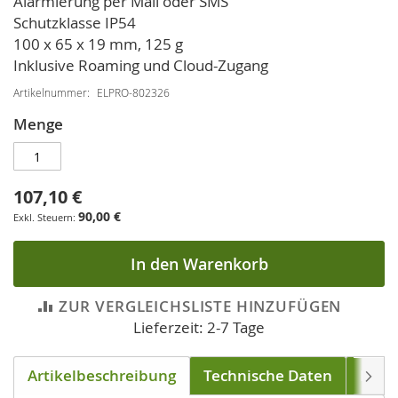
Alarmierung per Mail oder SMS
Schutzklasse IP54
100 x 65 x 19 mm, 125 g
Inklusive Roaming und Cloud-Zugang
Artikelnummer
ELPRO-802326
Menge
107,10 €
90,00 €
In den Warenkorb
ZUR VERGLEICHSLISTE HINZUFÜGEN
Lieferzeit: 2-7 Tage
Artikelbeschreibung
Technische Daten
Down
Weite