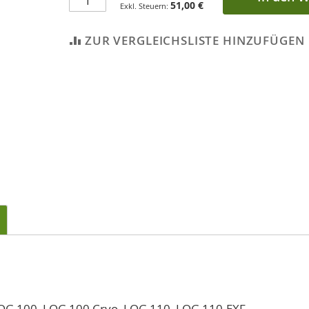
51,00 €
ZUR VERGLEICHSLISTE HINZUFÜGEN
OG 100, LOG 100 Cryo, LOG 110, LOG 110-EXF.