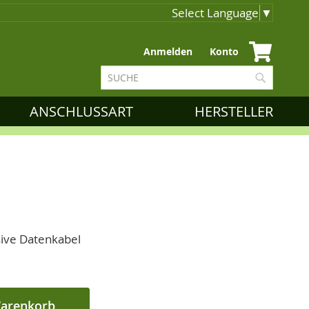
Select Language
▼
Zum
Anmelden
Konto
Inhalt
Suche
springen
Suche
ANSCHLUSSART
HERSTELLER
sive Datenkabel
Warenkorb