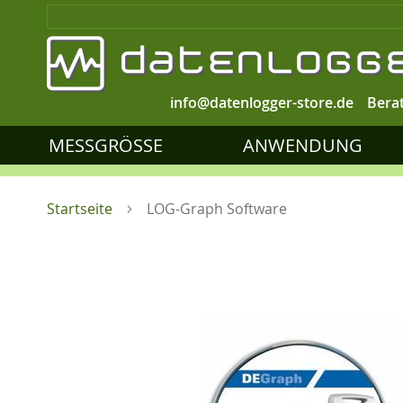
info@datenlogger-store.de
Bera
MESSGRÖSSE
ANWENDUNG
Startseite
LOG-Graph Software
Zum
Ende
der
Bildgalerie
springen