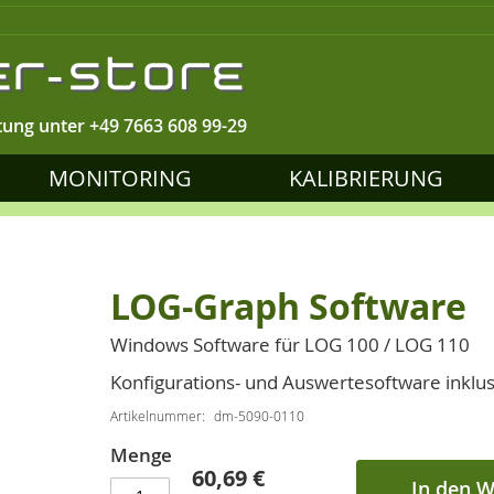
tung unter
+49 7663 608 99-29
MONITORING
KALIBRIERUNG
LOG-Graph Software
Windows Software für LOG 100 / LOG 110
Konfigurations- und Auswertesoftware inklu
Artikelnummer
dm-5090-0110
Menge
60,69 €
In den 