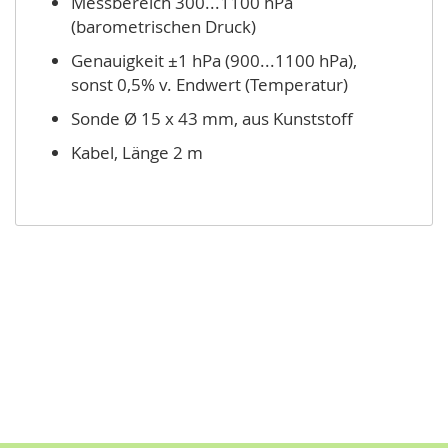
Messbereich 300...1100 hPa
(barometrischen Druck)
Genau­ig­keit ±1 hPa (900...1100 hPa),
sonst 0,5% v. End­wert (Temperatur)
Sonde Ø 15 x 43 mm, aus Kunststoff
Kabel, Länge 2 m