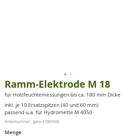
Ramm-Elektrode M 18
Zum
Anfang
für Holzfeuchtemessungen bis ca. 180 mm Dicke
der
Bildgalerie
inkl. je 10 Ersatzspitzen (40 und 60 mm)
springen
passend u.a. für Hydromette M 4050
Artikelnummer
gann-31003500
Menge