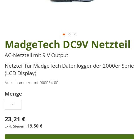
MadgeTech DC9V Netzteil
Zum
Anfang
AC-Netzteil mit 9 V Output
der
Bildgalerie
Netzteil für MadgeTech Datenlogger der 2000er Serie
springen
(LCD Display)
Artikelnummer
mt-900054-00
Menge
23,21 €
19,50 €