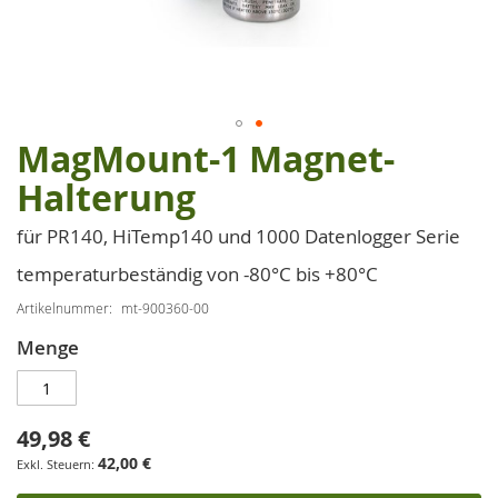
MagMount-1 Magnet-
Zum
Anfang
Halterung
der
Bildgalerie
für PR140, HiTemp140 und 1000 Datenlogger Serie
springen
temperaturbeständig von -80°C bis +80°C
Artikelnummer
mt-900360-00
Menge
49,98 €
42,00 €