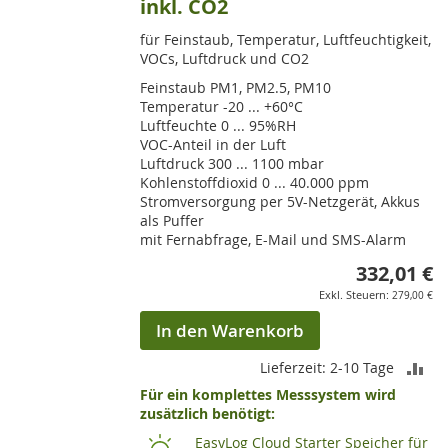
inkl. CO2
für Feinstaub, Temperatur, Luftfeuchtigkeit,
VOCs, Luftdruck und CO2
Feinstaub PM1, PM2.5, PM10
Temperatur -20 ... +60°C
Luftfeuchte 0 ... 95%RH
VOC-Anteil in der Luft
Luftdruck 300 ... 1100 mbar
Kohlenstoffdioxid 0 ... 40.000 ppm
Stromversorgung per 5V-Netzgerät, Akkus
als Puffer
mit Fernabfrage, E-Mail und SMS-Alarm
332,01 €
279,00 €
In den Warenkorb
ZU
Lieferzeit: 2-10 Tage
Für ein komplettes Messsystem wird
VE
zusätzlich benötigt:
HI
EasyLog Cloud Starter Speicher für