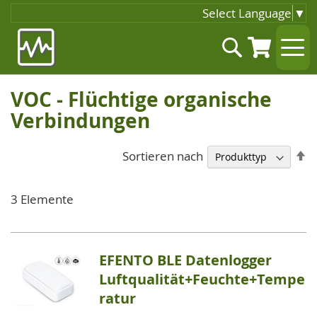
Select Language
▼
Zum
Suche
Inhalt
springen
VOC - Flüchtige organische
Verbindungen
A
Sortieren nach
so
3
Elemente
EFENTO BLE Datenlogger
Luftqualität+Feuchte+Tempe
ratur