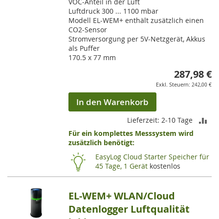
VOC-Anteil in der Luft
Luftdruck 300 ... 1100 mbar
Modell EL-WEM+ enthält zusätzlich einen
CO2-Sensor
Stromversorgung per 5V-Netzgerät, Akkus
als Puffer
170.5 x 77 mm
287,98 €
242,00 €
In den Warenkorb
ZU
Lieferzeit: 2-10 Tage
Für ein komplettes Messsystem wird
VE
zusätzlich benötigt:
HI
EasyLog Cloud Starter Speicher für
45 Tage, 1 Gerät
kostenlos
EL-WEM+ WLAN/Cloud
Datenlogger Luftqualität