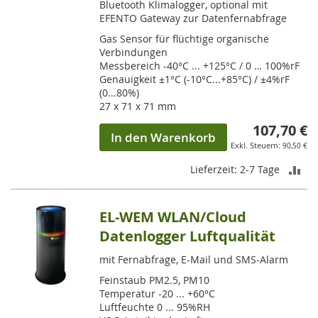
Bluetooth Klimalogger, optional mit
EFENTO Gateway zur Datenfernabfrage
Gas Sensor für flüchtige organische
Verbindungen
Messbereich -40°C ... +125°C / 0 … 100%rF
Genauigkeit ±1°C (-10°C...+85°C) / ±4%rF
(0...80%)
27 x 71 x 71 mm
107,70 €
In den Warenkorb
90,50 €
ZU
Lieferzeit: 2-7 Tage
VE
EL-WEM WLAN/Cloud
HI
Datenlogger Luftqualität
mit Fernabfrage, E-Mail und SMS-Alarm
Feinstaub PM2.5, PM10
Temperatur -20 ... +60°C
Luftfeuchte 0 ... 95%RH