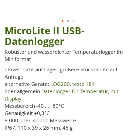
MicroLite II USB-
Zum
Anfang
Datenlogger
der
Bildgalerie
Robuster und wasserdichter Temperaturlogger im
springen
Miniformat
derzeit nicht auf Lager, größere Stückzahlen auf
Anfrage
alternative Geräte:
LOG200
,
testo 184
oder allgemein
Datenlogger für Temperatur, mit
Display
Messbereich -40 ...+80°C
Genauigkeit ±0,3°C
8.000 oder 32.000 Messwerte
IP67, 110 x 39 x 26 mm, 46 g