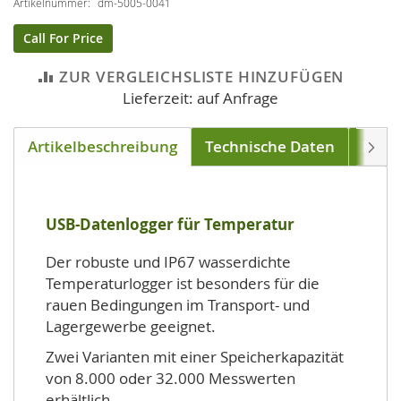
Artikelnummer
dm-5005-0041
Call For Price
ZUR VERGLEICHSLISTE HINZUFÜGEN
Lieferzeit: auf Anfrage
Artikelbeschreibung
Technische Daten
Down
Weite
USB-Datenlogger für Temperatur
Der robuste und IP67 wasserdichte
Temperaturlogger ist besonders für die
rauen Bedingungen im Transport- und
Lagergewerbe geeignet.
Zwei Varianten mit einer Speicherkapazität
von 8.000 oder 32.000 Messwerten
erhältlich.