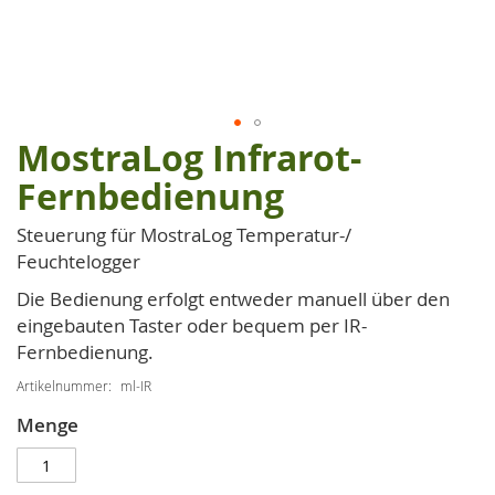
MostraLog Infrarot-
Zum
Anfang
Fernbedienung
der
Bildgalerie
Steuerung für MostraLog Temperatur-/
springen
Feuchtelogger
Die Bedienung erfolgt entweder manuell über den
eingebauten Taster oder bequem per IR-
Fernbedienung.
Artikelnummer
ml-IR
Menge