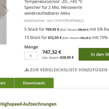
Temperatursensor -20…+65 °C
Speicher für 2 Mio. Messwerte
wiederaufladbarer Akku
Artikelnummer
msr-175 B16T6H3P5AA5L3
5 Stück für
mit 5% Ra
709,95 €
596,60 €
10 Stück für
mit 10% 
672,59 €
565,20 €
Menge
747,32 €
In den 
628,00 €
ZUR VERGLEICHSLISTE HINZUFÜGEN
ten
Downloads
r Highspeed-Aufzeichnungen