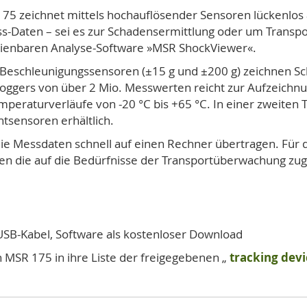
75 zeichnet mittels hochauflösender Sensoren lückenlos
s-Daten – sei es zur Schadensermittlung oder um Transpo
bedienbaren Analyse-Software »MSR ShockViewer«.
Beschleunigungssensoren (±15 g und ±200 g) zeichnen Sc
 Loggers von über 2 Mio. Messwerten reicht zur Aufzeich
peraturverläufe von -20 °C bis +65 °C. In einer zweiten T
htsensoren erhältlich.
 die Messdaten schnell auf einen Rechner übertragen. Für 
hnen die auf die Bedürfnisse der Transportüberwachung z
B-Kabel, Software als kostenloser Download
 MSR 175 in ihre Liste der freigegebenen „
tracking dev