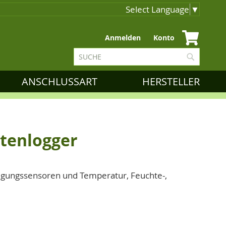
Select Language
▼
Zum
Anmelden
Konto
Inhalt
Suche
springen
Suche
ANSCHLUSSART
HERSTELLER
tenlogger
igungssensoren und Temperatur, Feuchte-,