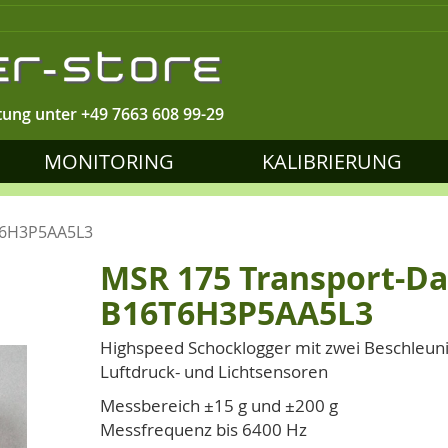
tung unter
+49 7663 608 99-29
MONITORING
KALIBRIERUNG
T6H3P5AA5L3
MSR 175 Transport-Da
B16T6H3P5AA5L3
Highspeed Schocklogger mit zwei Beschleun
Luftdruck- und Lichtsensoren
Messbereich ±15 g und ±200 g
Messfrequenz bis 6400 Hz