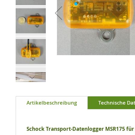
Zum
Anfang
der
Artikelbeschreibung
Technische Da
Bildgalerie
springen
Schock Transport-Datenlogger MSR175 fü