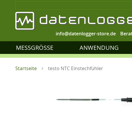
info@datenlogger-store.de
Bera
MESSGRÖSSE
ANWENDUNG
Startseite
testo NTC Einstechfühler
Zum
Ende
der
Bildgalerie
springen
Zum