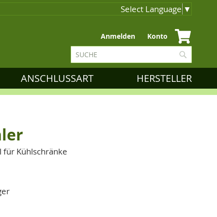
Select Language
▼
Zum
Anmelden
Konto
Inhalt
Suche
springen
Suche
ANSCHLUSSART
HERSTELLER
ler
l für Kühlschränke
ger