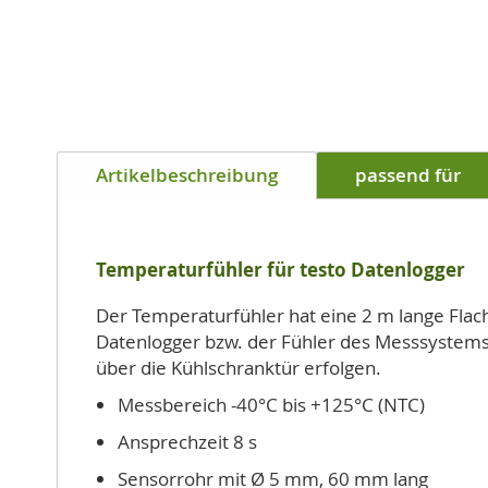
Anfang
der
Bildgalerie
springen
Artikelbeschreibung
passend für
Temperaturfühler für testo Datenlogger
Der Temperaturfühler hat eine 2 m lange Flach
Datenlogger bzw. der Fühler des Messsystems (S
über die Kühlschranktür erfolgen.
Messbereich -40°C bis +125°C (NTC)
Ansprechzeit 8 s
Sensorrohr mit Ø 5 mm, 60 mm lang