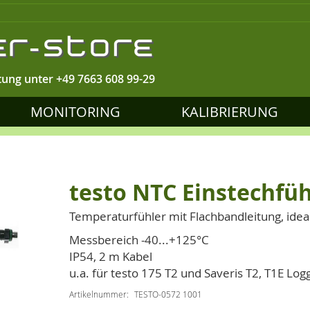
tung unter
+49 7663 608 99-29
MONITORING
KALIBRIERUNG
testo NTC Einstechfüh
Temperaturfühler mit Flachbandleitung, idea
Messbereich -40...+125°C
IP54, 2 m Kabel
u.a. für testo 175 T2 und Saveris T2, T1E Log
Artikelnummer
TESTO-0572 1001