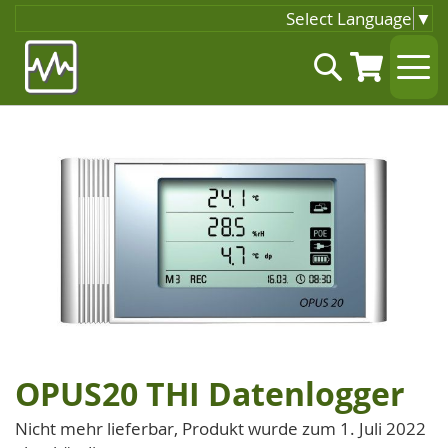
Select Language
▼
Zum
Suche
Inhalt
springen
Zum
Ende
der
Bildgalerie
springen
OPUS20 THI Datenlogger
Zum
Anfang
Nicht mehr lieferbar, Produkt wurde zum 1. Juli 2022
der