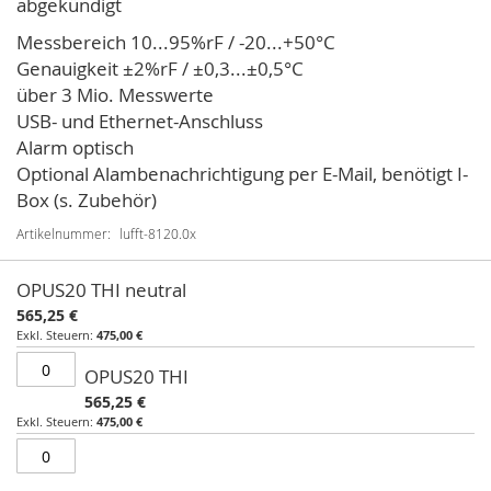
abgekündigt
Bildgalerie
springen
Messbereich 10...95%rF / -20...+50°C
Genauigkeit ±2%rF / ±0,3...±0,5°C
über 3 Mio. Messwerte
USB- und Ethernet-Anschluss
Alarm optisch
Optional Alambenachrichtigung per E-Mail, benötigt I-
Box (s. Zubehör)
Artikelnummer
lufft-8120.0x
Artikel
OPUS20 THI neutral
für
565,25 €
gruppiertes
475,00 €
Produkt
OPUS20 THI
565,25 €
475,00 €