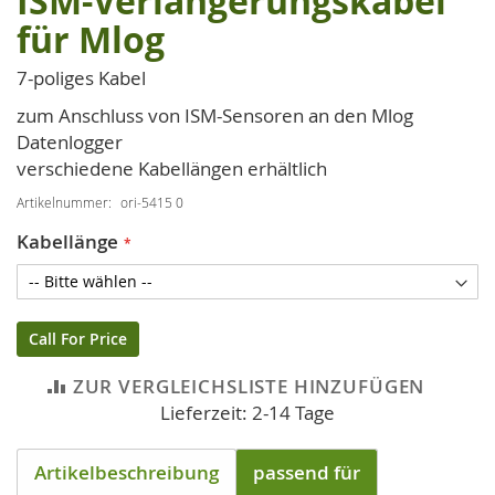
ISM-Verlängerungskabel
Anfang
für Mlog
der
Bildgalerie
7-poliges Kabel
springen
zum Anschluss von ISM-Sensoren an den Mlog
Datenlogger
verschiedene Kabellängen erhältlich
Artikelnummer
ori-5415 0
Kabellänge
Call For Price
ZUR VERGLEICHSLISTE HINZUFÜGEN
Lieferzeit: 2-14 Tage
Artikelbeschreibung
passend für