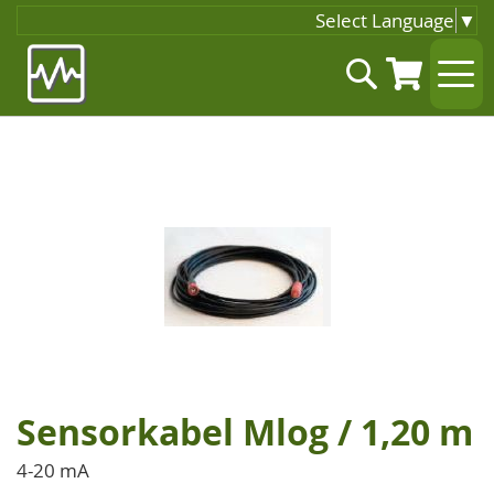
Select Language
▼
Zum
Suche
Inhalt
springen
Zum
Ende
der
Bildgalerie
springen
Sensorkabel Mlog / 1,20 m
Zum
Anfang
4-20 mA
der