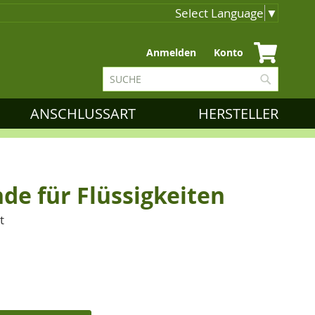
Select Language
▼
Zum
Anmelden
Konto
Inhalt
Suche
springen
Suche
ANSCHLUSSART
HERSTELLER
de für Flüssigkeiten
t