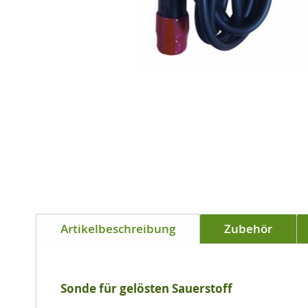
Zum
Anfang
Artikelbeschreibung
Zubehör
der
Bildgalerie
springen
Sonde für gelösten Sauerstoff