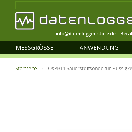
info@datenlogger-store.de
Bera
MESSGRÖSSE
ANWENDUNG
Startseite
OXPB11 Sauerstoffsonde für Flüssigke
Zum
Ende
der
Bildgalerie
springen