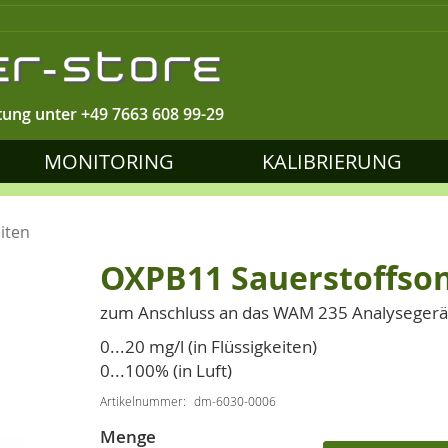
tung unter
+49 7663 608 99-29
MONITORING
KALIBRIERUNG
iten
OXPB11 Sauerstoffson
zum Anschluss an das WAM 235 Analysegerä
0...20 mg/l (in Flüssigkeiten)
0...100% (in Luft)
Artikelnummer
dm-6030-0006
Menge