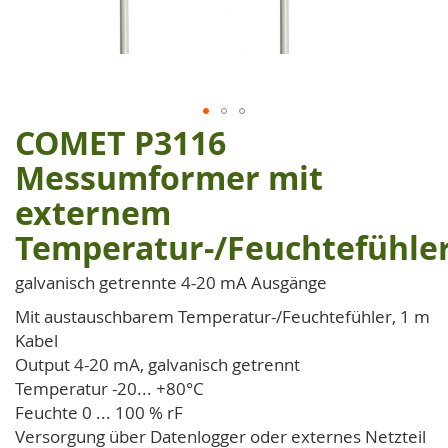
COMET P3116
Zum
Anfang
Messumformer mit
der
externem
Bildgalerie
springen
Temperatur-/Feuchtefühle
galvanisch getrennte 4-20 mA Ausgänge
Mit austauschbarem Temperatur-/Feuchtefühler, 1 m
Kabel
Output 4-20 mA, galvanisch getrennt
Temperatur -20... +80°C
Feuchte 0 ... 100 % rF
Versorgung über Datenlogger oder externes Netzteil